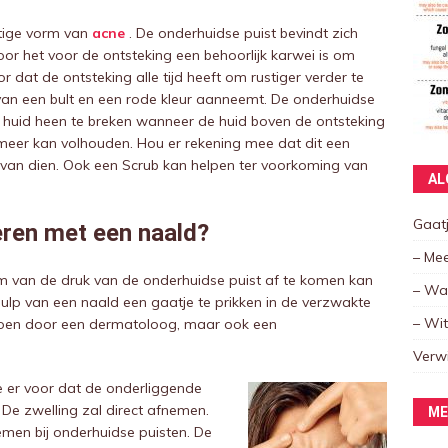
tige vorm van
acne
. De onderhuidse puist bevindt zich
or het voor de ontsteking een behoorlijk karwei is om
r dat de ontsteking alle tijd heeft om rustiger verder te
n van een bult en een rode kleur aanneemt. De onderhuidse
 huid heen te breken wanneer de huid boven de ontsteking
 meer kan volhouden. Hou er rekening mee dat dit een
n van dien. Ook een Scrub kan helpen ter voorkoming van
AL
Gaatj
eren met een naald?
– Mee
om van de druk van de onderhuidse puist af te komen kan
– Wat
hulp van een naald een gaatje te prikken in de verzwakte
– Wi
n doen door een dermatoloog, maar ook een
Verw
je er voor dat de onderliggende
De zwelling zal direct afnemen.
ME
emen bij onderhuidse puisten. De