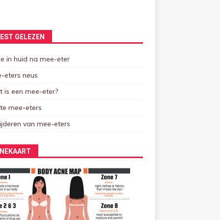
EST GELEZEN
e in huid na mee-eter
-eters neus
 is een mee-eter?
tte mee-eters
ijderen van mee-eters
NEKAART