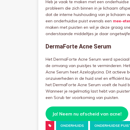
Heb je vaak te maken met een onderhuidse pu
probleem die zich binnen in je lichaam afsp
dat de interne huishouding van je lichaam 
een onderhuidse puist evenals een
mee-ete
maken met puisten en wil je deze graag sne
onderstaande middeltjes je daar ongetwijfel
DermaForte Acne Serum
Het DermaForte Acne Serum werd speciaal o
de omvang van puistjes te verminderen. Het
Acne Serum heet Azeloglycina. Dit actieve 
onzuiverheden in de huid snel en efficiënt
het DermaForte Acne Serum voelt de huid b
Wanneer je regelmatig last hebt van puisten
een Scrub ter voorkoming van puisten.
Ja! Neem nu afscheid van acne!
ONDERHUIDS
ONDERHUIDSE PUIS