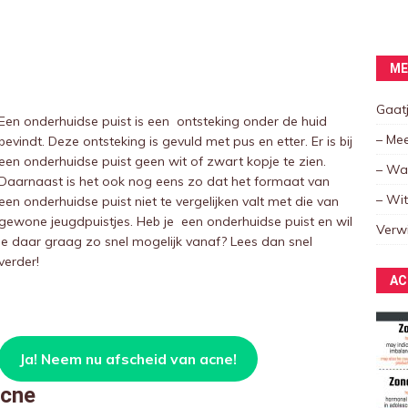
ME
Gaatj
Een onderhuidse puist is een ontsteking onder de huid
– Mee
bevindt. Deze ontsteking is gevuld met pus en etter. Er is bij
een onderhuidse puist geen wit of zwart kopje te zien.
– Wat
Daarnaast is het ook nog eens zo dat het formaat van
– Wi
een onderhuidse puist niet te vergelijken valt met die van
gewone jeugdpuistjes. Heb je een onderhuidse puist en wil
Verw
je daar graag zo snel mogelijk vanaf? Lees dan snel
verder!
AC
Ja! Neem nu afscheid van acne!
acne