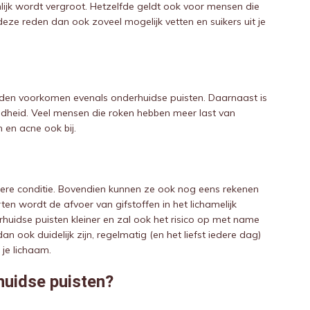
ijk wordt vergroot. Hetzelfde geldt ook voor mensen die
deze reden dan ook zoveel mogelijk vetten en suikers uit je
rden voorkomen evenals onderhuidse puisten. Daarnaast is
ndheid. Veel mensen die roken hebben meer last van
n en acne ook bij.
ere conditie. Bovendien kunnen ze ook nog eens rekenen
en wordt de afvoer van gifstoffen in het lichamelijk
huidse puisten kleiner en zal ook het risico op met name
 ook duidelijk zijn, regelmatig (en het liefst iedere dag)
 je lichaam.
huidse puisten?