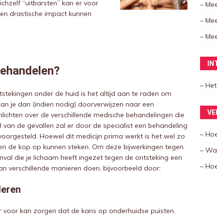
ichzelf “uitbarsten” kan er voor
– Mee
 een drastische impact kunnen
– Mee
– Mee
IN
behandelen?
– Het
tstekingen onder de huid is het altijd aan te raden om
an je dan (indien nodig) doorverwijzen naar een
VE
lichten over de verschillende medische behandelingen die
 van de gevallen zal er door de specialist een behandeling
– Hoe
gesteld. Hoewel dit medicijn prima werkt is het wel zo
ngen de kop op kunnen steken. Om deze bijwerkingen tegen
– Wa
val die je lichaam heeft ingezet tegen de ontsteking een
– Hoe
l van verschillende manieren doen, bijvoorbeeld door:
deren
er voor kan zorgen dat de kans op onderhuidse puisten,