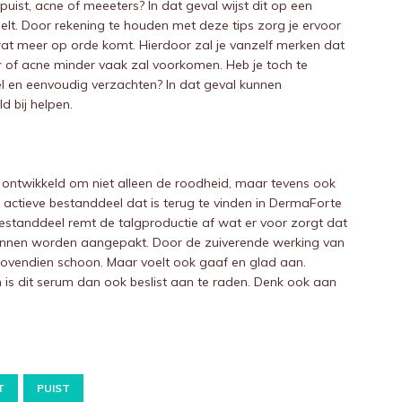
ist, acne of meeeters? In dat geval wijst dit op een
eelt. Door rekening te houden met deze tips zorg je ervoor
wat meer op orde komt. Hierdoor zal je vanzelf merken dat
r
of acne minder vaak zal voorkomen. Heb je toch te
l en eenvoudig verzachten? In dat geval kunnen
d bij helpen.
ntwikkeld om niet alleen de roodheid, maar tevens ook
 actieve bestanddeel dat is terug te vinden in DermaForte
bestanddeel remt de talgproductie af wat er voor zorgt dat
 kunnen worden aangepakt. Door de zuiverende werking van
ovendien schoon. Maar voelt ook gaaf en glad aan.
 is dit serum dan ook beslist aan te raden. Denk ook aan
T
PUIST