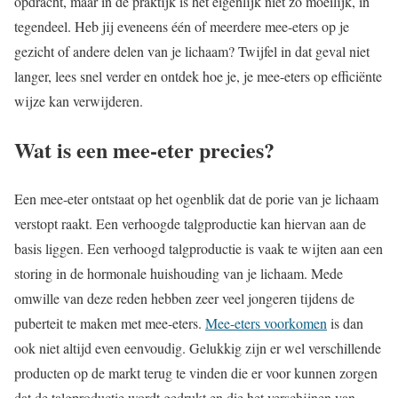
opdracht, maar in de praktijk is het eigenlijk niet zo moeilijk, in
tegendeel. Heb jij eveneens één of meerdere mee-eters op je
gezicht of andere delen van je lichaam? Twijfel in dat geval niet
langer, lees snel verder en ontdek hoe je, je mee-eters op efficiënte
wijze kan verwijderen.
Wat is een mee-eter precies?
Een mee-eter ontstaat op het ogenblik dat de porie van je lichaam
verstopt raakt. Een verhoogde talgproductie kan hiervan aan de
basis liggen. Een verhoogd talgproductie is vaak te wijten aan een
storing in de hormonale huishouding van je lichaam. Mede
omwille van deze reden hebben zeer veel jongeren tijdens de
puberteit te maken met mee-eters.
Mee-eters voorkomen
is dan
ook niet altijd even eenvoudig. Gelukkig zijn er wel verschillende
producten op de markt terug te vinden die er voor kunnen zorgen
dat de talgproductie wordt gedrukt en die het verschijnen van